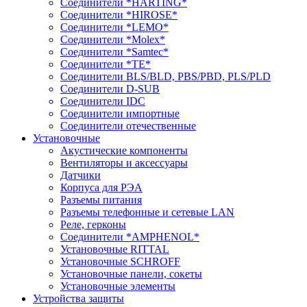
Соединители *HARTING*
Соединители *HIROSE*
Соединители *LEMO*
Соединители *Molex*
Соединители *Samtec*
Соединители *TE*
Соединители BLS/BLD, PBS/PBD, PLS/PLD
Соединители D-SUB
Соединители IDC
Соединители импортные
Соединители отечественные
Установочные
Акустические компоненты
Вентиляторы и аксессуары
Датчики
Корпуса для РЭА
Разъемы питания
Разъемы телефонные и сетевые LAN
Реле, герконы
Соединители *AMPHENOL*
Установочные RITTAL
Установочные SCHROFF
Установочные панели, сокеты
Установочные элементы
Устройства защиты