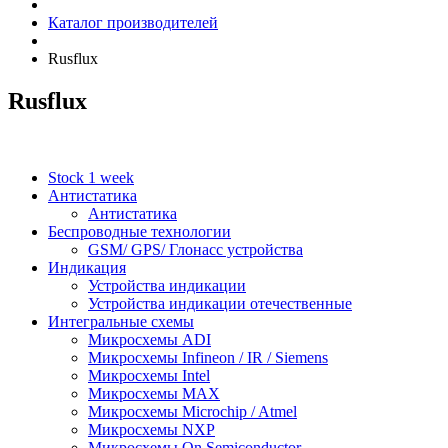
Каталог производителей
Rusflux
Rusflux
Stock 1 week
Антистатика
Антистатика
Беспроводные технологии
GSM/ GPS/ Глонасс устройства
Индикация
Устройства индикации
Устройства индикации отечественные
Интегральные схемы
Микросхемы ADI
Микросхемы Infineon / IR / Siemens
Микросхемы Intel
Микросхемы MAX
Микросхемы Microchip / Atmel
Микросхемы NXP
Микросхемы On Semiconductor