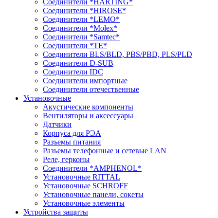
Соединители *HARTING*
Соединители *HIROSE*
Соединители *LEMO*
Соединители *Molex*
Соединители *Samtec*
Соединители *TE*
Соединители BLS/BLD, PBS/PBD, PLS/PLD
Соединители D-SUB
Соединители IDC
Соединители импортные
Соединители отечественные
Установочные
Акустические компоненты
Вентиляторы и аксессуары
Датчики
Корпуса для РЭА
Разъемы питания
Разъемы телефонные и сетевые LAN
Реле, герконы
Соединители *AMPHENOL*
Установочные RITTAL
Установочные SCHROFF
Установочные панели, сокеты
Установочные элементы
Устройства защиты