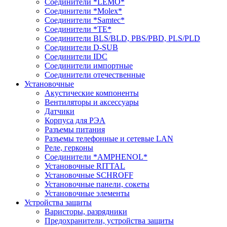
Соединители *LEMO*
Соединители *Molex*
Соединители *Samtec*
Соединители *TE*
Соединители BLS/BLD, PBS/PBD, PLS/PLD
Соединители D-SUB
Соединители IDC
Соединители импортные
Соединители отечественные
Установочные
Акустические компоненты
Вентиляторы и аксессуары
Датчики
Корпуса для РЭА
Разъемы питания
Разъемы телефонные и сетевые LAN
Реле, герконы
Соединители *AMPHENOL*
Установочные RITTAL
Установочные SCHROFF
Установочные панели, сокеты
Установочные элементы
Устройства защиты
Варисторы, разрядники
Предохранители, устройства защиты