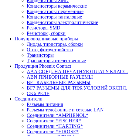
Конденсаторы SMD
Конденсаторы керамические
Конденсаторы переменные
Конденсаторы танталовые
Конденсаторы электролитические
Резисторы SMD
Резисторы, сборки
Полупроводниковые приборы
Диоды, тиристоры, сборки
Опто, фотоустройства
Транзисторы
Транзисторы отечественные
Продукция Phoenix Contact
AAA СОЕД. НА ПЕЧАТНУЮ ПЛАТУ КЛАСС.
ABN ПРИБОРНЫЕ РАЗЪЕМЫ
BF1 КАБЕЛЬНЫЕ РАЗЪЕМЫ
BF7 РАЗЪЕМЫ ДЛЯ ТЯЖ.УСЛОВИЙ ЭКСПЛ.
CK6 РЕЛЕ
Соединители
Разъемы питания
Разъемы телефонные и сетевые LAN
Соединители *AMPHENOL*
Соединители *FISCHER*
Соединители *HARTING*
Соединители *HIROSE*