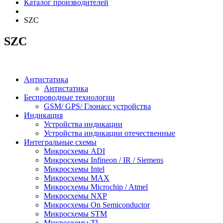
Каталог производителей
SZC
SZC
Антистатика
Антистатика
Беспроводные технологии
GSM/ GPS/ Глонасс устройства
Индикация
Устройства индикации
Устройства индикации отечественные
Интегральные схемы
Микросхемы ADI
Микросхемы Infineon / IR / Siemens
Микросхемы Intel
Микросхемы MAX
Микросхемы Microchip / Atmel
Микросхемы NXP
Микросхемы On Semiconductor
Микросхемы STM
Микросхемы TI