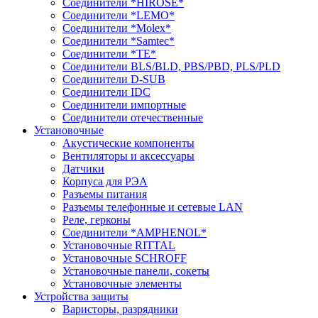
Соединители *HIROSE*
Соединители *LEMO*
Соединители *Molex*
Соединители *Samtec*
Соединители *TE*
Соединители BLS/BLD, PBS/PBD, PLS/PLD
Соединители D-SUB
Соединители IDC
Соединители импортные
Соединители отечественные
Установочные
Акустические компоненты
Вентиляторы и аксессуары
Датчики
Корпуса для РЭА
Разъемы питания
Разъемы телефонные и сетевые LAN
Реле, герконы
Соединители *AMPHENOL*
Установочные RITTAL
Установочные SCHROFF
Установочные панели, сокеты
Установочные элементы
Устройства защиты
Варисторы, разрядники