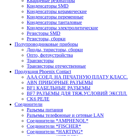
Кварцевые резонаторы
Конденсаторы SMD
Конденсаторы керамические
Конденсаторы переменные
Конденсаторы танталовые
Конденсаторы электролитические
Резисторы SMD
Резисторы, сборки
Полупроводниковые приборы
Диоды, тиристоры, сборки
Опто, фотоустройства
Транзисторы
Транзисторы отечественные
Продукция Phoenix Contact
AAA СОЕД. НА ПЕЧАТНУЮ ПЛАТУ КЛАСС.
ABN ПРИБОРНЫЕ РАЗЪЕМЫ
BF1 КАБЕЛЬНЫЕ РАЗЪЕМЫ
BF7 РАЗЪЕМЫ ДЛЯ ТЯЖ.УСЛОВИЙ ЭКСПЛ.
CK6 РЕЛЕ
Соединители
Разъемы питания
Разъемы телефонные и сетевые LAN
Соединители *AMPHENOL*
Соединители *FISCHER*
Соединители *HARTING*