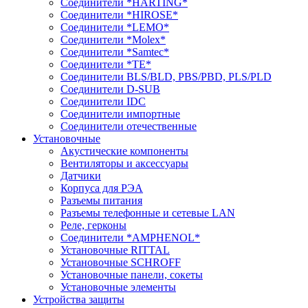
Соединители *HARTING*
Соединители *HIROSE*
Соединители *LEMO*
Соединители *Molex*
Соединители *Samtec*
Соединители *TE*
Соединители BLS/BLD, PBS/PBD, PLS/PLD
Соединители D-SUB
Соединители IDC
Соединители импортные
Соединители отечественные
Установочные
Акустические компоненты
Вентиляторы и аксессуары
Датчики
Корпуса для РЭА
Разъемы питания
Разъемы телефонные и сетевые LAN
Реле, герконы
Соединители *AMPHENOL*
Установочные RITTAL
Установочные SCHROFF
Установочные панели, сокеты
Установочные элементы
Устройства защиты