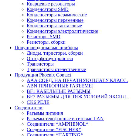
Кварцевые резонаторы
Конденсаторы SMD
Конденсаторы керамические
Конденсаторы переменные
Конденсаторы танталовые
Конденсаторы электролитические
Резисторы SMD
Резисторы, сборки
Полупроводниковые приборы
Диоды, тиристоры, сборки
Опто, фотоустройства
Транзисторы
Транзисторы отечественные
Продукция Phoenix Contact
AAA СОЕД. НА ПЕЧАТНУЮ ПЛАТУ КЛАСС.
ABN ПРИБОРНЫЕ РАЗЪЕМЫ
BF1 КАБЕЛЬНЫЕ РАЗЪЕМЫ
BF7 РАЗЪЕМЫ ДЛЯ ТЯЖ.УСЛОВИЙ ЭКСПЛ.
CK6 РЕЛЕ
Соединители
Разъемы питания
Разъемы телефонные и сетевые LAN
Соединители *AMPHENOL*
Соединители *FISCHER*
Соединители *HARTING*