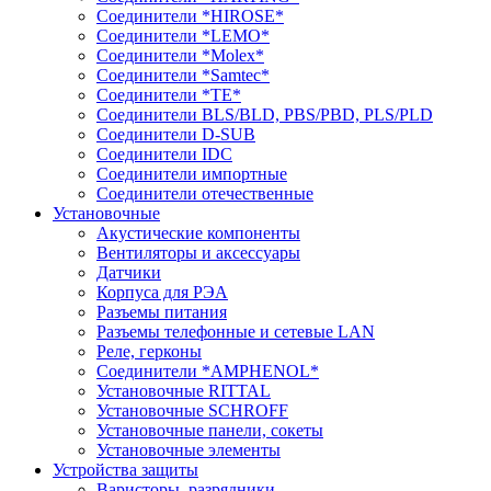
Соединители *HIROSE*
Соединители *LEMO*
Соединители *Molex*
Соединители *Samtec*
Соединители *TE*
Соединители BLS/BLD, PBS/PBD, PLS/PLD
Соединители D-SUB
Соединители IDC
Соединители импортные
Соединители отечественные
Установочные
Акустические компоненты
Вентиляторы и аксессуары
Датчики
Корпуса для РЭА
Разъемы питания
Разъемы телефонные и сетевые LAN
Реле, герконы
Соединители *AMPHENOL*
Установочные RITTAL
Установочные SCHROFF
Установочные панели, сокеты
Установочные элементы
Устройства защиты
Варисторы, разрядники