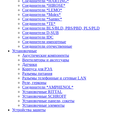
Соединители *HARTING*
Соединители *HIROSE*
Соединители *LEMO*
Соединители *Molex*
Соединители *Samtec*
Соединители *TE*
Соединители BLS/BLD, PBS/PBD, PLS/PLD
Соединители D-SUB
Соединители IDC
Соединители импортные
Соединители отечественные
Установочные
Акустические компоненты
Вентиляторы и аксессуары
Датчики
Корпуса для РЭА
Разъемы питания
Разъемы телефонные и сетевые LAN
Реле, герконы
Соединители *AMPHENOL*
Установочные RITTAL
Установочные SCHROFF
Установочные панели, сокеты
Установочные элементы
Устройства защиты