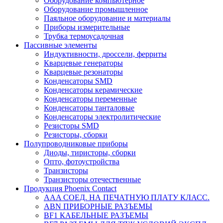
Оборудование компьютерное
Оборудование промышленное
Паяльное оборудование и материалы
Приборы измерительные
Трубка термоусадочная
Пассивные элементы
Индуктивности, дроссели, ферриты
Кварцевые генераторы
Кварцевые резонаторы
Конденсаторы SMD
Конденсаторы керамические
Конденсаторы переменные
Конденсаторы танталовые
Конденсаторы электролитические
Резисторы SMD
Резисторы, сборки
Полупроводниковые приборы
Диоды, тиристоры, сборки
Опто, фотоустройства
Транзисторы
Транзисторы отечественные
Продукция Phoenix Contact
AAA СОЕД. НА ПЕЧАТНУЮ ПЛАТУ КЛАСС.
ABN ПРИБОРНЫЕ РАЗЪЕМЫ
BF1 КАБЕЛЬНЫЕ РАЗЪЕМЫ