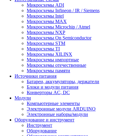
Микросхемы ADI
Микросхемы Infineon / IR / Siemens
Микросхемы Intel
Микросхемы MAX
Микросхемы Microchip / Atmel
Микросхемы NXP
Микросхемы On Semiconductor
Микросхемы STM
Микросхемы TI
Микросхемы XILINX
Микросхемы импортные
Микросхемы отечественные
Микросхемы памяти
Источники питания
Батареи, аккумуляторы, держатели
Блоки и модули питания
Конверторы AC, DC
Модули
Компьютерные элементы
Электронные модули ARDUINO
Электронные наборы/модули
Оборудование и инструмент
Инструмент
Оборудование