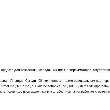
 средств для разработки: отладочных плат, программаторов, эмулятор
лгарии – Пловдив. Сегодня Olimex является также официальным партне
 Atmel Inc., NXP Inc., ST Microelectronics Inc., IAR Systems AB (программ
 от идеи и до промышленных масштабов. Компания работает с различн