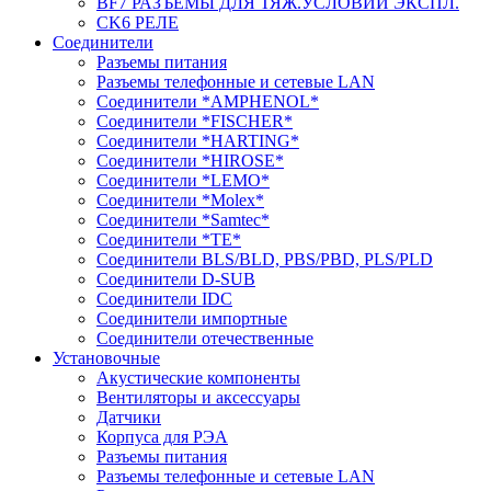
BF7 РАЗЪЕМЫ ДЛЯ ТЯЖ.УСЛОВИЙ ЭКСПЛ.
CK6 РЕЛЕ
Соединители
Разъемы питания
Разъемы телефонные и сетевые LAN
Соединители *AMPHENOL*
Соединители *FISCHER*
Соединители *HARTING*
Соединители *HIROSE*
Соединители *LEMO*
Соединители *Molex*
Соединители *Samtec*
Соединители *TE*
Соединители BLS/BLD, PBS/PBD, PLS/PLD
Соединители D-SUB
Соединители IDC
Соединители импортные
Соединители отечественные
Установочные
Акустические компоненты
Вентиляторы и аксессуары
Датчики
Корпуса для РЭА
Разъемы питания
Разъемы телефонные и сетевые LAN