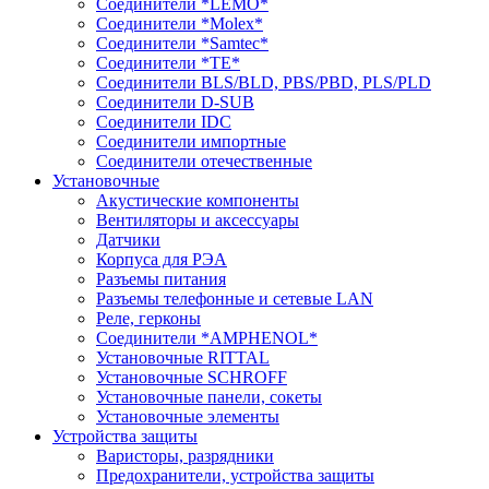
Соединители *LEMO*
Соединители *Molex*
Соединители *Samtec*
Соединители *TE*
Соединители BLS/BLD, PBS/PBD, PLS/PLD
Соединители D-SUB
Соединители IDC
Соединители импортные
Соединители отечественные
Установочные
Акустические компоненты
Вентиляторы и аксессуары
Датчики
Корпуса для РЭА
Разъемы питания
Разъемы телефонные и сетевые LAN
Реле, герконы
Соединители *AMPHENOL*
Установочные RITTAL
Установочные SCHROFF
Установочные панели, сокеты
Установочные элементы
Устройства защиты
Варисторы, разрядники
Предохранители, устройства защиты