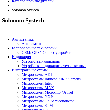
Каталог производителей
Solomon Systech
Solomon Systech
Антистатика
Антистатика
Беспроводные технологии
GSM/ GPS/ Глонасс устройства
Индикация
Устройства индикации
Устройства индикации отечественные
Интегральные схемы
Микросхемы ADI
Микросхемы Infineon / IR / Siemens
Микросхемы Intel
Микросхемы MAX
Микросхемы Microchip / Atmel
Микросхемы NXP
Микросхемы On Semiconductor
Микросхемы STM
Микросхемы TI