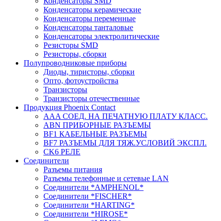
Конденсаторы SMD
Конденсаторы керамические
Конденсаторы переменные
Конденсаторы танталовые
Конденсаторы электролитические
Резисторы SMD
Резисторы, сборки
Полупроводниковые приборы
Диоды, тиристоры, сборки
Опто, фотоустройства
Транзисторы
Транзисторы отечественные
Продукция Phoenix Contact
AAA СОЕД. НА ПЕЧАТНУЮ ПЛАТУ КЛАСС.
ABN ПРИБОРНЫЕ РАЗЪЕМЫ
BF1 КАБЕЛЬНЫЕ РАЗЪЕМЫ
BF7 РАЗЪЕМЫ ДЛЯ ТЯЖ.УСЛОВИЙ ЭКСПЛ.
CK6 РЕЛЕ
Соединители
Разъемы питания
Разъемы телефонные и сетевые LAN
Соединители *AMPHENOL*
Соединители *FISCHER*
Соединители *HARTING*
Соединители *HIROSE*