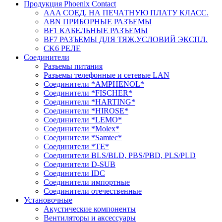
Продукция Phoenix Contact
AAA СОЕД. НА ПЕЧАТНУЮ ПЛАТУ КЛАСС.
ABN ПРИБОРНЫЕ РАЗЪЕМЫ
BF1 КАБЕЛЬНЫЕ РАЗЪЕМЫ
BF7 РАЗЪЕМЫ ДЛЯ ТЯЖ.УСЛОВИЙ ЭКСПЛ.
CK6 РЕЛЕ
Соединители
Разъемы питания
Разъемы телефонные и сетевые LAN
Соединители *AMPHENOL*
Соединители *FISCHER*
Соединители *HARTING*
Соединители *HIROSE*
Соединители *LEMO*
Соединители *Molex*
Соединители *Samtec*
Соединители *TE*
Соединители BLS/BLD, PBS/PBD, PLS/PLD
Соединители D-SUB
Соединители IDC
Соединители импортные
Соединители отечественные
Установочные
Акустические компоненты
Вентиляторы и аксессуары