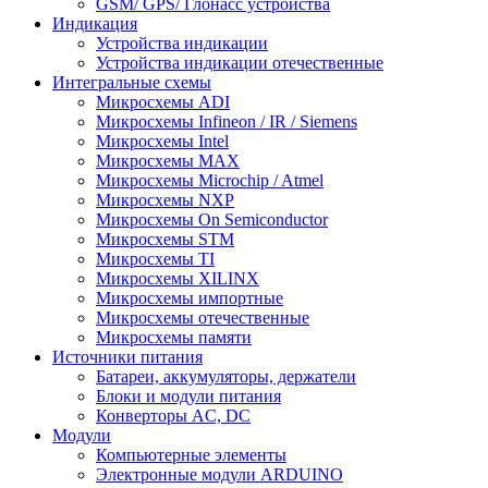
GSM/ GPS/ Глонасс устройства
Индикация
Устройства индикации
Устройства индикации отечественные
Интегральные схемы
Микросхемы ADI
Микросхемы Infineon / IR / Siemens
Микросхемы Intel
Микросхемы MAX
Микросхемы Microchip / Atmel
Микросхемы NXP
Микросхемы On Semiconductor
Микросхемы STM
Микросхемы TI
Микросхемы XILINX
Микросхемы импортные
Микросхемы отечественные
Микросхемы памяти
Источники питания
Батареи, аккумуляторы, держатели
Блоки и модули питания
Конверторы AC, DC
Модули
Компьютерные элементы
Электронные модули ARDUINO