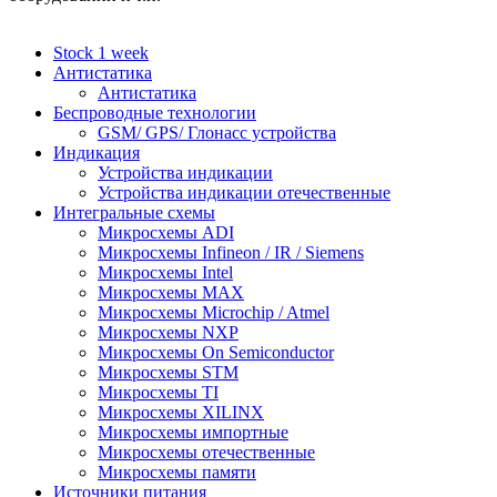
Stock 1 week
Антистатика
Антистатика
Беспроводные технологии
GSM/ GPS/ Глонасс устройства
Индикация
Устройства индикации
Устройства индикации отечественные
Интегральные схемы
Микросхемы ADI
Микросхемы Infineon / IR / Siemens
Микросхемы Intel
Микросхемы MAX
Микросхемы Microchip / Atmel
Микросхемы NXP
Микросхемы On Semiconductor
Микросхемы STM
Микросхемы TI
Микросхемы XILINX
Микросхемы импортные
Микросхемы отечественные
Микросхемы памяти
Источники питания