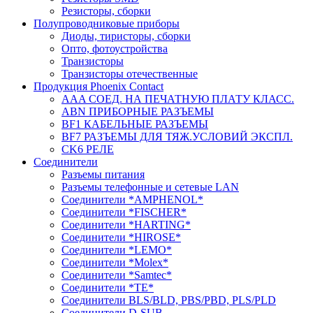
Резисторы, сборки
Полупроводниковые приборы
Диоды, тиристоры, сборки
Опто, фотоустройства
Транзисторы
Транзисторы отечественные
Продукция Phoenix Contact
AAA СОЕД. НА ПЕЧАТНУЮ ПЛАТУ КЛАСС.
ABN ПРИБОРНЫЕ РАЗЪЕМЫ
BF1 КАБЕЛЬНЫЕ РАЗЪЕМЫ
BF7 РАЗЪЕМЫ ДЛЯ ТЯЖ.УСЛОВИЙ ЭКСПЛ.
CK6 РЕЛЕ
Соединители
Разъемы питания
Разъемы телефонные и сетевые LAN
Соединители *AMPHENOL*
Соединители *FISCHER*
Соединители *HARTING*
Соединители *HIROSE*
Соединители *LEMO*
Соединители *Molex*
Соединители *Samtec*
Соединители *TE*
Соединители BLS/BLD, PBS/PBD, PLS/PLD
Соединители D-SUB