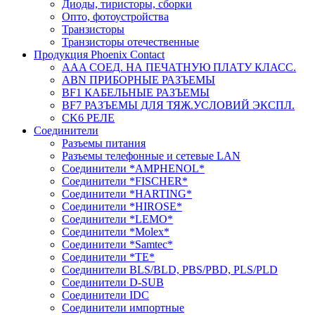
Диоды, тиристоры, сборки
Опто, фотоустройства
Транзисторы
Транзисторы отечественные
Продукция Phoenix Contact
AAA СОЕД. НА ПЕЧАТНУЮ ПЛАТУ КЛАСС.
ABN ПРИБОРНЫЕ РАЗЪЕМЫ
BF1 КАБЕЛЬНЫЕ РАЗЪЕМЫ
BF7 РАЗЪЕМЫ ДЛЯ ТЯЖ.УСЛОВИЙ ЭКСПЛ.
CK6 РЕЛЕ
Соединители
Разъемы питания
Разъемы телефонные и сетевые LAN
Соединители *AMPHENOL*
Соединители *FISCHER*
Соединители *HARTING*
Соединители *HIROSE*
Соединители *LEMO*
Соединители *Molex*
Соединители *Samtec*
Соединители *TE*
Соединители BLS/BLD, PBS/PBD, PLS/PLD
Соединители D-SUB
Соединители IDC
Соединители импортные