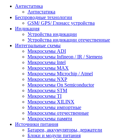
Антистатика
Антистатика
Беспроводные технологии
GSM/ GPS/ Глонасс устройства
Индикация
Устройства индикации
Устройства индикации отечественные
Интегральные схемы
Микросхемы ADI
Микросхемы Infineon / IR / Siemens
Микросхемы Intel
Микросхемы MAX
Микросхемы Microchip / Atmel
Микросхемы NXP
Микросхемы On Semiconductor
Микросхемы STM
Микросхемы TI
Микросхемы XILINX
Микросхемы импортные
Микросхемы отечественные
Микросхемы памяти
Источники питания
Батареи, аккумуляторы, держатели
Блоки и модули питания