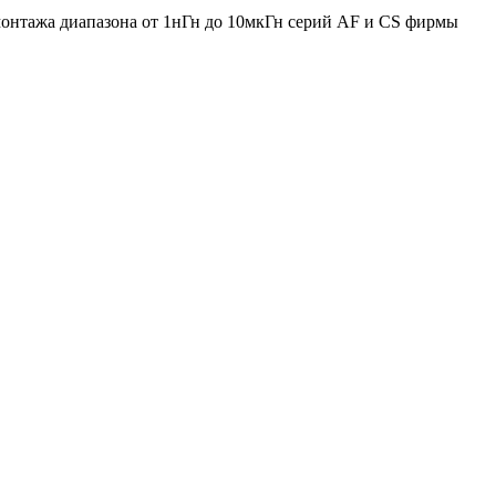
монтажа диапазона от 1нГн до 10мкГн серий AF и CS фирмы