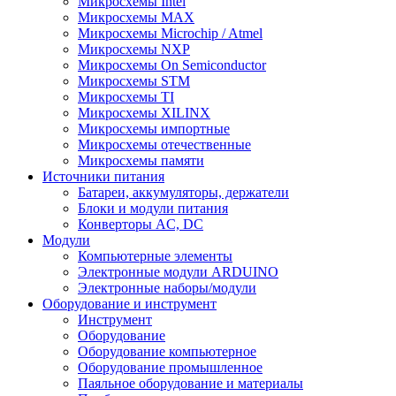
Микросхемы Intel
Микросхемы MAX
Микросхемы Microchip / Atmel
Микросхемы NXP
Микросхемы On Semiconductor
Микросхемы STM
Микросхемы TI
Микросхемы XILINX
Микросхемы импортные
Микросхемы отечественные
Микросхемы памяти
Источники питания
Батареи, аккумуляторы, держатели
Блоки и модули питания
Конверторы AC, DC
Модули
Компьютерные элементы
Электронные модули ARDUINO
Электронные наборы/модули
Оборудование и инструмент
Инструмент
Оборудование
Оборудование компьютерное
Оборудование промышленное
Паяльное оборудование и материалы