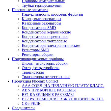
Приборы измерительные
Трубка термоусадочная
Пассивные элементы
Индуктивности, дроссели, ферриты
Кварцевые генераторы
Кварцевые резонаторы
Конденсаторы SMD
Конденсаторы керамические
Конденсаторы переменные
Конденсаторы танталовые
Конденсаторы электролитические
Резисторы SMD
Резисторы, сборки
Полупроводниковые приборы
Диоды, тиристоры, сборки
Опто, фотоустройства
Транзисторы
Транзисторы отечественные
Продукция Phoenix Contact
AAA СОЕД. НА ПЕЧАТНУЮ ПЛАТУ КЛАСС.
ABN ПРИБОРНЫЕ РАЗЪЕМЫ
BF1 КАБЕЛЬНЫЕ РАЗЪЕМЫ
BF7 РАЗЪЕМЫ ДЛЯ ТЯЖ.УСЛОВИЙ ЭКСПЛ.
CK6 РЕЛЕ
Соединители