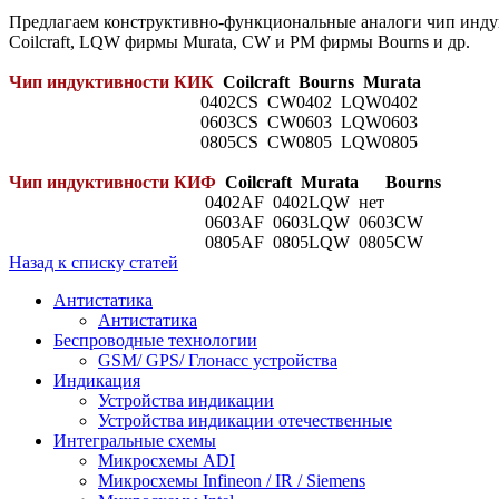
Предлагаем конструктивно-функциональные аналоги чип индук
Coilcraft, LQW фирмы Murata, CW и PM фирмы Bourns и др.
Чип индуктивности КИК
Coilcraft Bourns Murata
0402CS CW0402 LQW0402
0603CS CW0603 LQW0603
0805CS CW0805 LQW0805
Чип индуктивности КИФ
Coilcraft Murata Bourns
0402AF 0402LQW нет
0603AF 0603LQW 0603CW
0805AF 0805LQW 0805CW
Назад к списку статей
Антистатика
Антистатика
Беспроводные технологии
GSM/ GPS/ Глонасс устройства
Индикация
Устройства индикации
Устройства индикации отечественные
Интегральные схемы
Микросхемы ADI
Микросхемы Infineon / IR / Siemens