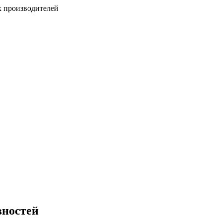
х производителей
вностей